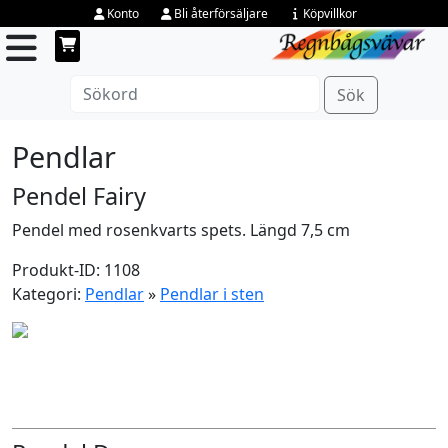
Konto
Bli återförsäljare
Köpvillkor
Sök
Pendlar
Pendel Fairy
Pendel med rosenkvarts spets. Längd 7,5 cm
Produkt-ID: 1108
Kategori:
Pendlar
»
Pendlar i sten