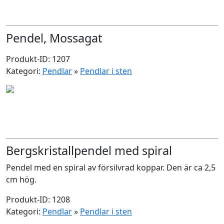
Pendel, Mossagat
Produkt-ID: 1207
Kategori:
Pendlar
»
Pendlar i sten
Bergskristallpendel med spiral
Pendel med en spiral av försilvrad koppar. Den är ca 2,5
cm hög.
Produkt-ID: 1208
Kategori:
Pendlar
»
Pendlar i sten