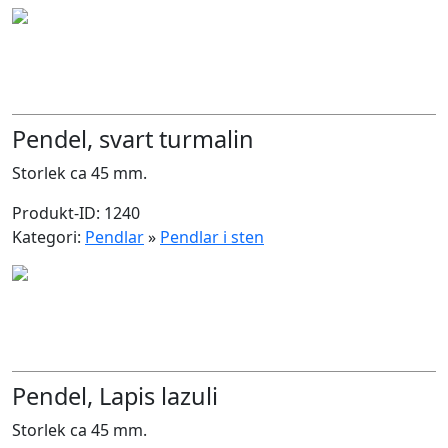
Pendel, svart turmalin
Storlek ca 45 mm.
Produkt-ID: 1240
Kategori:
Pendlar
»
Pendlar i sten
Pendel, Lapis lazuli
Storlek ca 45 mm.