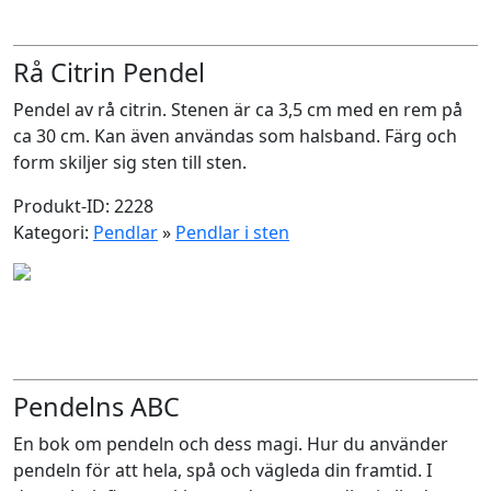
Rå Citrin Pendel
Pendel av rå citrin. Stenen är ca 3,5 cm med en rem på
ca 30 cm. Kan även användas som halsband. Färg och
form skiljer sig sten till sten.
Produkt-ID: 2228
Kategori:
Pendlar
»
Pendlar i sten
Pendelns ABC
En bok om pendeln och dess magi. Hur du använder
pendeln för att hela, spå och vägleda din framtid. I