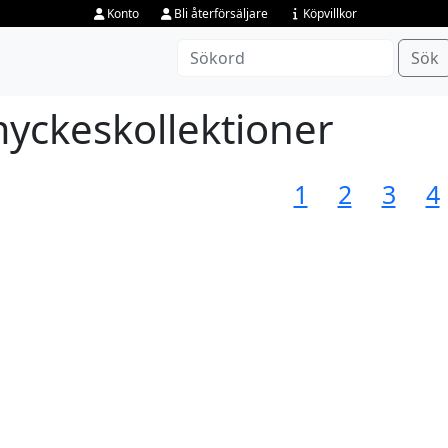
Konto
Bli återförsäljare
Köpvillkor
Sök
yckeskollektioner
1
2
3
4