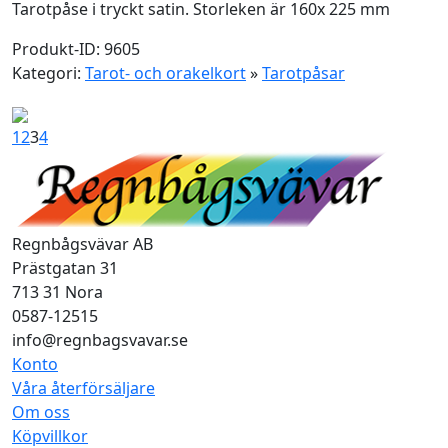
Tarotpåse i tryckt satin. Storleken är 160x 225 mm
Produkt-ID: 9605
Kategori:
Tarot- och orakelkort
»
Tarotpåsar
1
2
3
4
Regnbågsvävar AB
Prästgatan 31
713 31 Nora
0587-12515
info@regnbagsvavar.se
Konto
Våra återförsäljare
Om oss
Köpvillkor