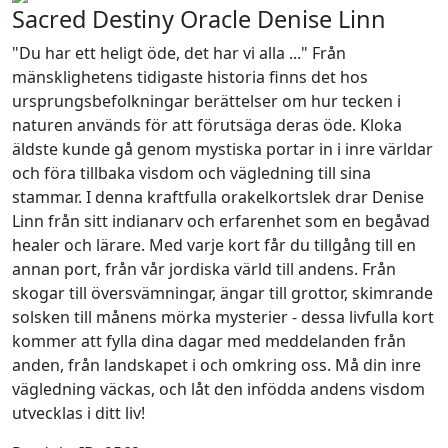
Sacred Destiny Oracle Denise Linn
"Du har ett heligt öde, det har vi alla ..." Från
mänsklighetens tidigaste historia finns det hos
ursprungsbefolkningar berättelser om hur tecken i
naturen används för att förutsäga deras öde. Kloka
äldste kunde gå genom mystiska portar in i inre världar
och föra tillbaka visdom och vägledning till sina
stammar. I denna kraftfulla orakelkortslek drar Denise
Linn från sitt indianarv och erfarenhet som en begåvad
healer och lärare. Med varje kort får du tillgång till en
annan port, från vår jordiska värld till andens. Från
skogar till översvämningar, ängar till grottor, skimrande
solsken till månens mörka mysterier - dessa livfulla kort
kommer att fylla dina dagar med meddelanden från
anden, från landskapet i och omkring oss. Må din inre
vägledning väckas, och låt den infödda andens visdom
utvecklas i ditt liv!