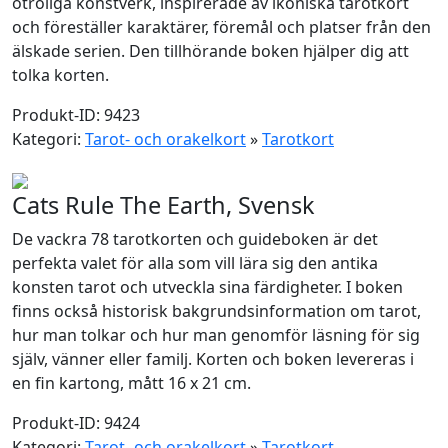
otroliga konstverk, inspirerade av ikoniska tarotkort
och föreställer karaktärer, föremål och platser från den
älskade serien. Den tillhörande boken hjälper dig att
tolka korten.
Produkt-ID: 9423
Kategori:
Tarot- och orakelkort
»
Tarotkort
Cats Rule The Earth, Svensk
De vackra 78 tarotkorten och guideboken är det
perfekta valet för alla som vill lära sig den antika
konsten tarot och utveckla sina färdigheter. I boken
finns också historisk bakgrundsinformation om tarot,
hur man tolkar och hur man genomför läsning för sig
själv, vänner eller familj. Korten och boken levereras i
en fin kartong, mått 16 x 21 cm.
Produkt-ID: 9424
Kategori:
Tarot- och orakelkort
»
Tarotkort