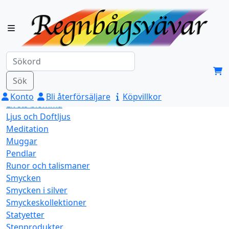
Aromafume
Blandat
Dofter och rökelse
Feng Shui
Himalaya Saltkristall
Indianskt Hantverk
Kroppsvård
Sök
LED-produkter
Konto
Bli återförsäljare
Köpvillkor
Livets blomma
Ljus och Doftljus
Meditation
Muggar
Pendlar
Runor och talismaner
Smycken
Smycken i silver
Smyckeskollektioner
Statyetter
Stenprodukter