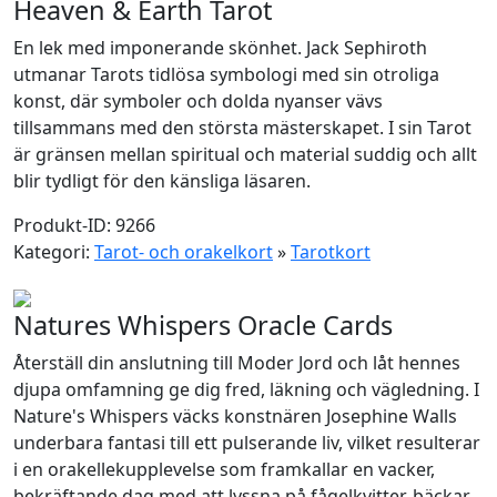
Heaven & Earth Tarot
En lek med imponerande skönhet. Jack Sephiroth
utmanar Tarots tidlösa symbologi med sin otroliga
konst, där symboler och dolda nyanser vävs
tillsammans med den största mästerskapet. I sin Tarot
är gränsen mellan spiritual och material suddig och allt
blir tydligt för den känsliga läsaren.
Produkt-ID: 9266
Kategori:
Tarot- och orakelkort
»
Tarotkort
Natures Whispers Oracle Cards
Återställ din anslutning till Moder Jord och låt hennes
djupa omfamning ge dig fred, läkning och vägledning. I
Nature's Whispers väcks konstnären Josephine Walls
underbara fantasi till ett pulserande liv, vilket resulterar
i en orakellekupplevelse som framkallar en vacker,
bekräftande dag med att lyssna på fågelkvitter, bäckar