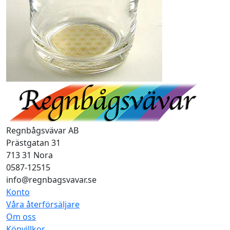
Regnbågsvävar AB
Prästgatan 31
713 31 Nora
0587-12515
info@regnbagsvavar.se
Konto
Våra återförsäljare
Om oss
Köpvillkor