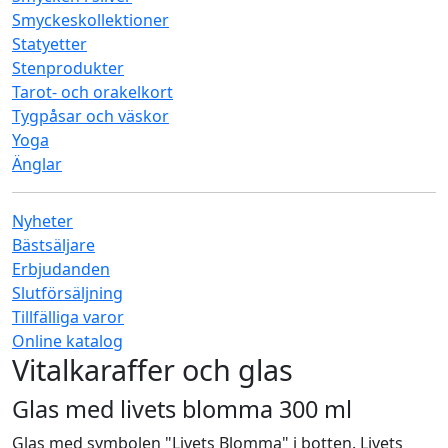
Smyckeskollektioner
Statyetter
Stenprodukter
Tarot- och orakelkort
Tygpåsar och väskor
Yoga
Änglar
Nyheter
Bästsäljare
Erbjudanden
Slutförsäljning
Tillfälliga varor
Online katalog
Vitalkaraffer och glas
Glas med livets blomma 300 ml
Glas med symbolen "Livets Blomma" i botten. Livets