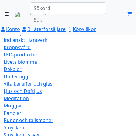
Aromafume
Blandat
Dofter och rökelse
Sök
Feng Shui
Konto
Bli återförsäljare
Köpvillkor
Himalaya Saltkristall
Indianskt Hantverk
Kroppsvård
LED-produkter
Livets blomma
Dekaler
Underlägg
Vitalkaraffer och glas
Ljus och Doftljus
Meditation
Muggar
Pendlar
Runor och talismaner
Smycken
Smycken i silver